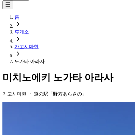
홈
휴게소
가고시마현
노가타 아라사
미치노에키
노가타 아라사
가고시마현
・
道の駅「
野方あらさの
」