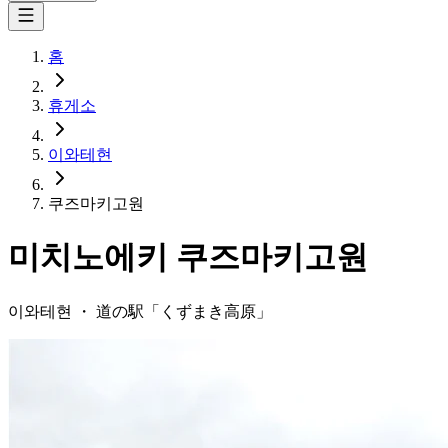
홈
휴게소
이와테현
쿠즈마키고원
미치노에키
쿠즈마키고원
이와테현
・
道の駅「
くずまき高原
」