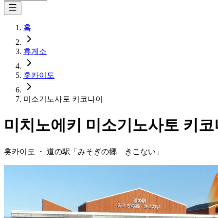
홈
휴게소
홋카이도
미소기노사토 키코나이
미치노에키
미소기노사토 키코
홋카이도
・
道の駅「
みそぎの郷 きこない
」