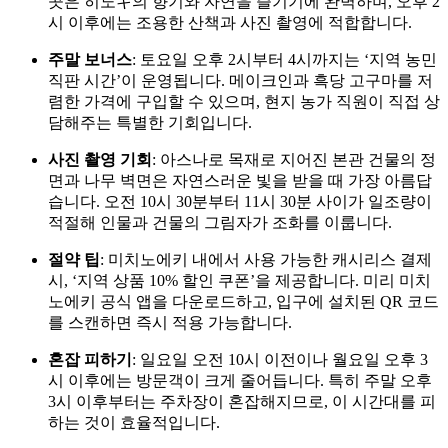
곳은 히노キ의 향기와 자연을 즐기기에 완벽하며, 오후 2
시 이후에는 조용한 산책과 사진 촬영에 적합합니다.
주말 보너스
: 토요일 오후 2시부터 4시까지는 ‘지역 농민
직판 시간’이 운영됩니다. 메이크인과 흑당 고구마를 저
렴한 가격에 구입할 수 있으며, 현지 농가 직원이 직접 상
담해주는 특별한 기회입니다.
사진 촬영 기회
: 아스나로 목재로 지어진 본관 건물의 정
면과 나무 벽면은 자연스러운 빛을 받을 때 가장 아름답
습니다. 오전 10시 30분부터 11시 30분 사이가 일조량이
적절해 인물과 건물의 그림자가 조화를 이룹니다.
절약 팁
: 미치노에키 내에서 사용 가능한 캐시리스 결제
시, ‘지역 상품 10% 할인 쿠폰’을 제공합니다. 미리 미치
노에키 공식 앱을 다운로드하고, 입구에 설치된 QR 코드
를 스캔하면 즉시 적용 가능합니다.
혼잡 피하기
: 일요일 오전 10시 이전이나 월요일 오후 3
시 이후에는 방문객이 크게 줄어듭니다. 특히 주말 오후
3시 이후부터는 주차장이 혼잡해지므로, 이 시간대를 피
하는 것이 효율적입니다.