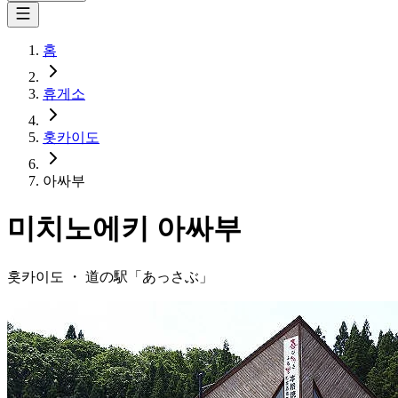
홈
휴게소
홋카이도
아싸부
미치노에키
아싸부
홋카이도
・
道の駅「
あっさぶ
」