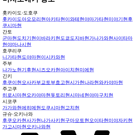
홋카이도·도호쿠
홋카이도
아오모리현
아키타현
이와테현
야마가타현
미야기현
후
쿠시마현
간토
군마현
도치기현
이바라키현
도쿄도
지바현
가나가와현
사이타마
현
야마나시현
호쿠리쿠
니가타현
도야마현
이시카와현
주부
나가노현
기후현
시즈오카현
아이치현
미에현
긴키
후쿠이현
오사카부
교토부
효고현
시가현
나라현
와카야마현
주고쿠
히로시마현
오카야마현
돗토리현
시마네현
야마구치현
시코쿠
가가와현
에히메현
도쿠시마현
고치현
규슈·오키나와
후쿠오카현
사가현
나가사키현
구마모토현
오이타현
미야자키현
가고시마현
오키나와현