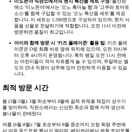
미노몬야 직판소에서의 현지 특산품 세트 구성
: 물산판
매소 '미노몬야'에서는 '오노 흑마늘 햄'과 '고쿠라 토마토
소스'를 함께 구입할 수 있는 '오노 특산품 세트'를 제공
합니다. 이 세트는 1,500엔으로 구성되어 있으며, 현지 식
품을 선물로 전달하기에 적합합니다. 오전 11시 이전에
방문하면 품질이 최고입니다.
아이와 함께 방문 시 '키즈 플레이존' 활용 팁
: 키즈 플레
이존은 O링 회廊 바로 옆에 위치해 있으며, 오전 10시부
터 오후 4시까지 운영됩니다. 특히 평일 오전 11시 전에
는 어린이들이 적어 자유롭게 놀 수 있으며, 주말에는 별
도의 안내 직원이 상주해 있어 안전하게 이용할 수 있습
니다.
최적 방문 시간
봄 (3월-5월): 3월 하순부터 4월에 걸쳐 유채꽃 채집이 성수기
를 맞이하며, 직판소에서는 신선한 죽순과 함께 지역 생산의
봄나물이 판매된다.
여름 (6월-8월): 7월 초순부터 8월 중순까지 오링 회랑 주변에
서 야외 푸드트럭 행사가 열리며, 베이커리에서 제철 토마토를