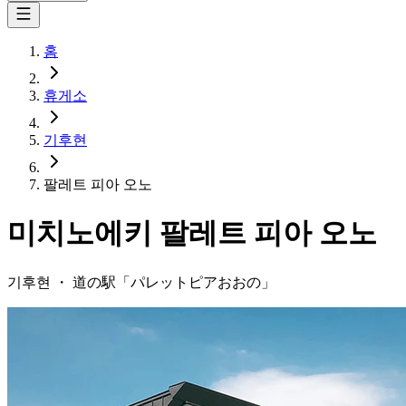
홈
휴게소
기후현
팔레트 피아 오노
미치노에키
팔레트 피아 오노
기후현
・
道の駅「
パレットピアおおの
」