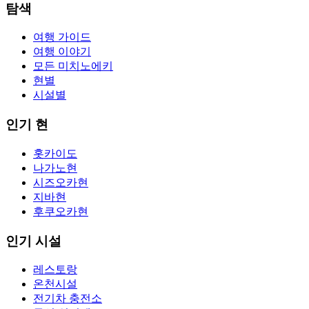
탐색
여행 가이드
여행 이야기
모든 미치노에키
현별
시설별
인기 현
홋카이도
나가노현
시즈오카현
지바현
후쿠오카현
인기 시설
레스토랑
온천시설
전기차 충전소