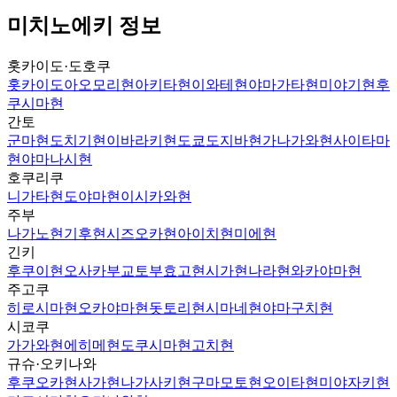
미치노에키 정보
홋카이도·도호쿠
홋카이도
아오모리현
아키타현
이와테현
야마가타현
미야기현
후
쿠시마현
간토
군마현
도치기현
이바라키현
도쿄도
지바현
가나가와현
사이타마
현
야마나시현
호쿠리쿠
니가타현
도야마현
이시카와현
주부
나가노현
기후현
시즈오카현
아이치현
미에현
긴키
후쿠이현
오사카부
교토부
효고현
시가현
나라현
와카야마현
주고쿠
히로시마현
오카야마현
돗토리현
시마네현
야마구치현
시코쿠
가가와현
에히메현
도쿠시마현
고치현
규슈·오키나와
후쿠오카현
사가현
나가사키현
구마모토현
오이타현
미야자키현