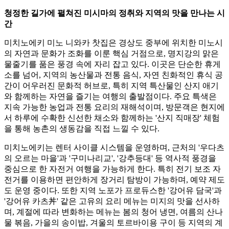
청정한 길가에 펼쳐진 미시마의 정취와 지역의 맛을 만나는 시
간
미치노에키 미노 니와카 찻집은 경상도 중부에 위치한 미노시
의 자연과 문화가 조화를 이룬 핵심 거점으로, 명지강의 맑은
물줄기를 품은 풍경 속에 자리 잡고 있다. 이곳은 단순한 휴게
소를 넘어, 지역의 농산물과 전통 음식, 자연 친화적인 휴식 공
간이 어우러진 문화적 허브로, 특히 지역 특산물인 산지 애기
와 함께하는 자연을 즐기는 여행의 출발점이다. 주요 특색은
지속 가능한 농업과 전통 요리의 재해석이며, 방문객은 현지에
서 하루에 수확한 신선한 채소와 함께하는 '산지 직매장' 체험
을 통해 농촌의 생동감을 직접 느낄 수 있다.
미치노에키는 렌터 사이클 시스템을 운영하며, 근처의 '우다츠
의 오르는 마을'과 '구미나리교', '강추등대' 등 역사적 풍경을
중심으로 한 자전거 여행을 가능하게 한다. 특히 전기 보조 자
전거를 이용하면 편안하게 장거리 탐방이 가능하며, 예약 제도
도 운영 중이다. 또한 지역 노포가 프로듀스한 '강어유 담국'과
'강어유 카츠丼' 같은 고유의 요리 메뉴는 미지의 맛을 선사하
며, 계절에 따라 변화하는 메뉴는 봄의 청어 냉면, 여름의 산나
물 볶음, 가을의 송이밥, 겨울의 토르바이용 구이 등 지역의 계