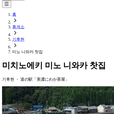
홈
휴게소
기후현
미노 니와카 찻집
미치노에키
미노 니와카 찻집
기후현
・
道の駅「
美濃にわか茶屋
」