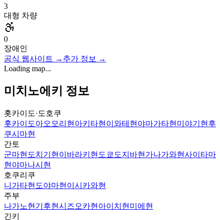
3
대형 차량
0
장애인
공식 웹사이트
→
추가 정보
→
Loading map...
미치노에키 정보
홋카이도·도호쿠
홋카이도
아오모리현
아키타현
이와테현
야마가타현
미야기현
후
쿠시마현
간토
군마현
도치기현
이바라키현
도쿄도
지바현
가나가와현
사이타마
현
야마나시현
호쿠리쿠
니가타현
도야마현
이시카와현
주부
나가노현
기후현
시즈오카현
아이치현
미에현
긴키