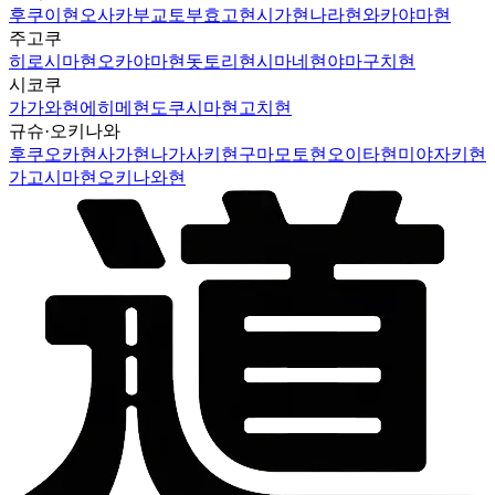
후쿠이현
오사카부
교토부
효고현
시가현
나라현
와카야마현
주고쿠
히로시마현
오카야마현
돗토리현
시마네현
야마구치현
시코쿠
가가와현
에히메현
도쿠시마현
고치현
규슈·오키나와
후쿠오카현
사가현
나가사키현
구마모토현
오이타현
미야자키현
가고시마현
오키나와현