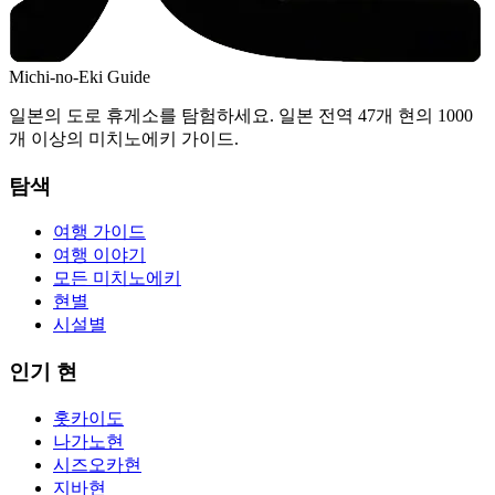
Michi-no-Eki Guide
일본의 도로 휴게소를 탐험하세요. 일본 전역 47개 현의 1000
개 이상의 미치노에키 가이드.
탐색
여행 가이드
여행 이야기
모든 미치노에키
현별
시설별
인기 현
홋카이도
나가노현
시즈오카현
지바현