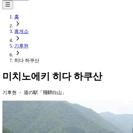
홈
휴게소
기후현
히다 하쿠산
미치노에키
히다 하쿠산
기후현
・
道の駅「
飛騨白山
」