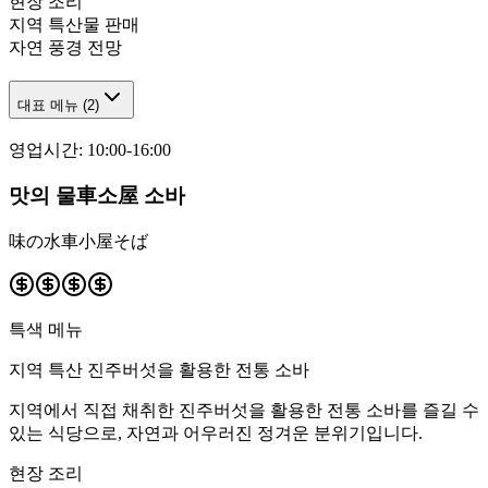
현장 조리
지역 특산물 판매
자연 풍경 전망
대표 메뉴
(
2
)
영업시간
:
10:00-16:00
맛의 물車소屋 소바
味の水車小屋そば
특색 메뉴
지역 특산 진주버섯을 활용한 전통 소바
지역에서 직접 채취한 진주버섯을 활용한 전통 소바를 즐길 수
있는 식당으로, 자연과 어우러진 정겨운 분위기입니다.
현장 조리