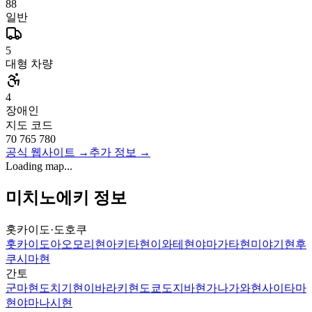
88
일반
5
대형 차량
4
장애인
지도 코드
70 765 780
공식 웹사이트
→
추가 정보
→
Loading map...
미치노에키 정보
홋카이도·도호쿠
홋카이도
아오모리현
아키타현
이와테현
야마가타현
미야기현
후
쿠시마현
간토
군마현
도치기현
이바라키현
도쿄도
지바현
가나가와현
사이타마
현
야마나시현