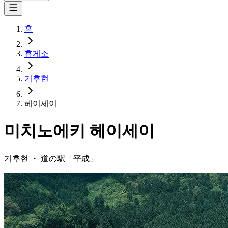
홈
휴게소
기후현
헤이세이
미치노에키
헤이세이
기후현
・
道の駅「
平成
」