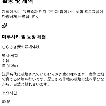
활동 및 체험
계절에 맞는 워크숍과 현지 주민과 함께하는 체험 프로그램이
다양하게 운영됩니다.
마루사키 밀 농장 체험
むらさき麦の栽培体験
역사 체험
쉬움
봄 (3-5월)
江戸時代に栽培されていたむらさき麦の種をまき、実際に畑
で育てる体験を行います。歴史ある作物の栽培方法を学びな
がら、自然と触れ合います。
소요시간
60
분