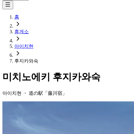
홈
휴게소
아이치현
후지카와숙
미치노에키
후지카와숙
아이치현
・
道の駅「
藤川宿
」